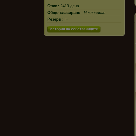
Стаж :
2419 дена
Общо класиране :
Некласиран
Резерв :
∞
История на собствениците