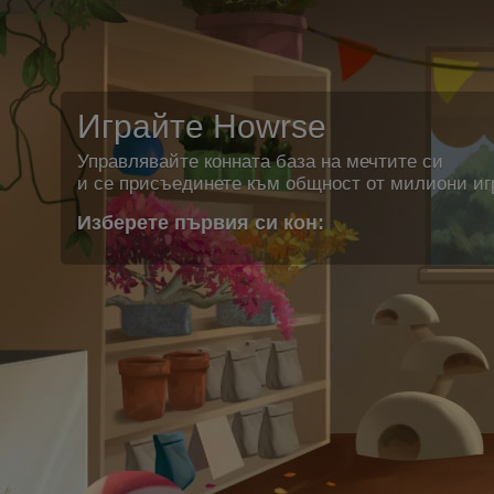
Играйте Howrse
Управлявайте конната база на мечтите си
и се присъединете към общност от милиони иг
Изберете първия си кон: