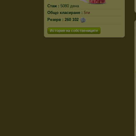
Стаж :
5080 дена
Общо класиране :
5ти
Резерв :
260 102
История на собствениците