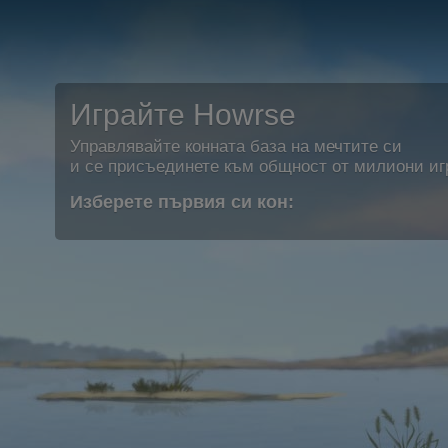
Играйте Howrse
Управлявайте конната база на мечтите си
и се присъединете към общност от милиони иг
Изберете първия си кон: